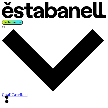
te llamamos
es
Català
Castellano