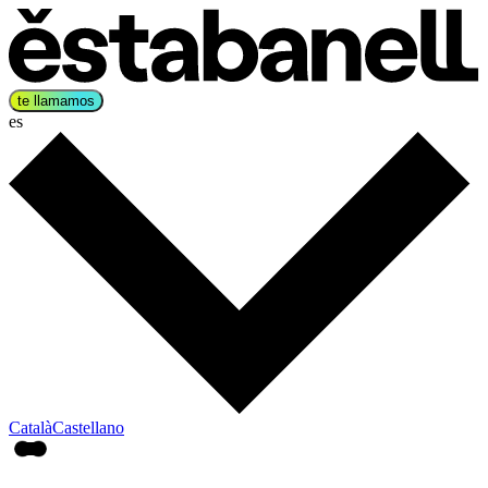
te llamamos
es
Català
Castellano