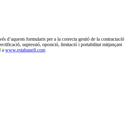
 d’aquests formularis per a la correcta gestió de la contractació
tificació, supressió, oposició, limitació i portabilitat mitjançant
l a
www.estabanell.com