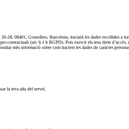
28, 08401, Granollers, Barcelona, tractarà les dades recollides a través
e-contractuals (art. 6.1 b RGPD). Pots exercir els teus drets d’accés, rec
onsultar més informació sobre com tractem les dades de caràcter persona
ar la teva alta del servei.