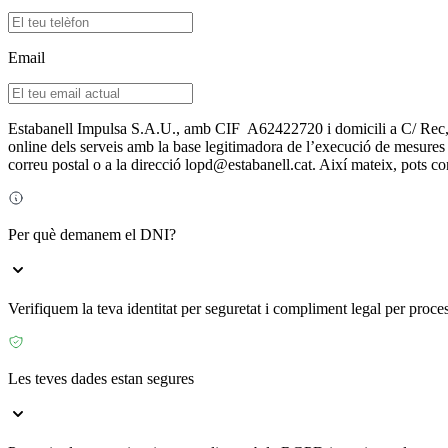
Email
Estabanell Impulsa S.A.U., amb CIF A62422720 i domicili a C/ Rec, 26-
online dels serveis amb la base legitimadora de l’execució de mesures pr
correu postal o a la direcció lopd@estabanell.cat. Així mateix, pots c
Per què demanem el DNI?
Verifiquem la teva identitat per seguretat i compliment legal per process
Les teves dades estan segures