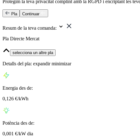
Protegim la teva privacitat complint amb la RGPD i encriptant les tev
Pla
Continuar
Resum de la teva comanda:
Pla Directe Mercat
selecciona un altre pla
Detalls del pla:
expandir
minimizar
Energia
des de:
0,126 €/kWh
Potència
des de:
0,001 €/kW dia