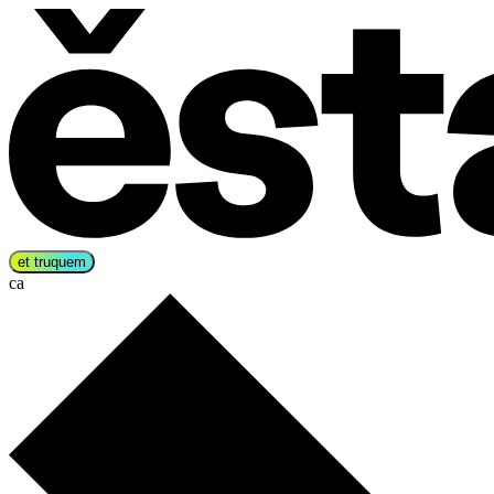
et truquem
ca