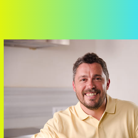
Llar Connectada
Llar Connectada
Escull el teu Pla de Llum i Pla de Fibra & Mòbil per unir-los en un
pack d'estalvi per casa teva
1
El teu Pack de Fibra & Mòbil
2
El teu Pla de Llum