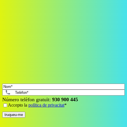
Màxima cobertura perquè ningú et pari, siguis on siguis.
+40.000
+ de 40.000 clients satisfets
Tancar
Deixa'ns el teu número
Nom
*
Telèfon
*
Número telèfon gratuït:
930 900 445
Consent
*
Accepto la
política de privacitat
*
truqueu-me
Tancar