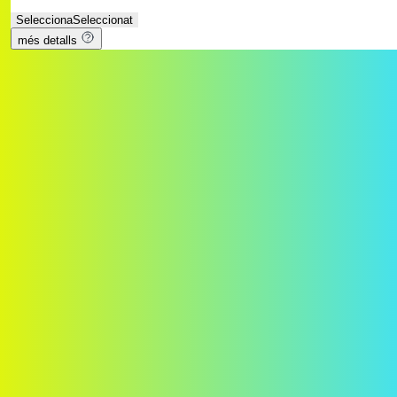
Selecciona
Seleccionat
més detalls
Contracta el teu pack de Llar Connectada
Les nostres dades ens avalen
Els resultats parlen per ells mateixos. Aquestes xifres reflecteixen la
confiança dels nostres clients i el nostre compromís amb la qualitat
del servei.
+100
+100 anys generant energia renovable
100%
Energia 100% renovable d’origen certificat
+5G