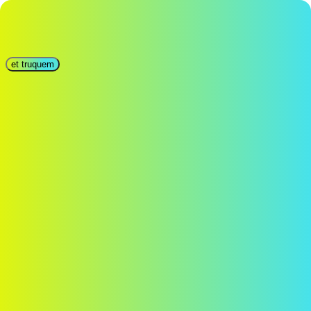
et truquem
ca
Català
Castellano