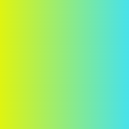
El pla perfecte per a casa teva
El teu benestar és el que ens ocupa
1
Pla
2
Dades personals
3
Instal·lació
4
Pagament
Plans Energia
Llum
Plans Fibra & Mòbil
Fibra & Mòbil