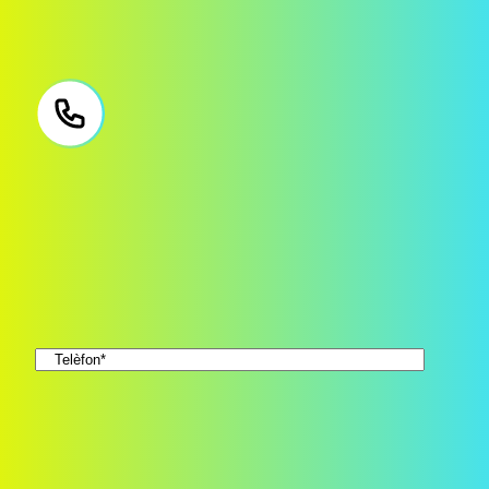
Necessites ajuda?
Deixa'ns el teu número i et truquem sense compromís.
Nom
*
Telèfon
*
Consent
*
Accepto la
política de privacitat
*
truqueu-me