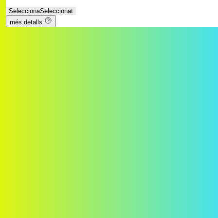
Selecciona
Seleccionat
més detalls
Contracta el teu pack de Llar Connectada
Les nostres dades ens avalen
Els resultats parlen per ells mateixos. Aquestes xifres reflecteixen la
confiança dels nostres clients i el nostre compromís amb la qualitat
del servei.
+100
+100 anys generant energia renovable
100%
Energia 100% renovable d’origen certificat
+5G