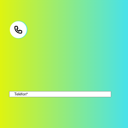
Necessites ajuda?
Deixa'ns el teu número i et truquem sense compromís.
Nom
*
Telèfon
*
Consent
*
Accepto la
política de privacitat
*