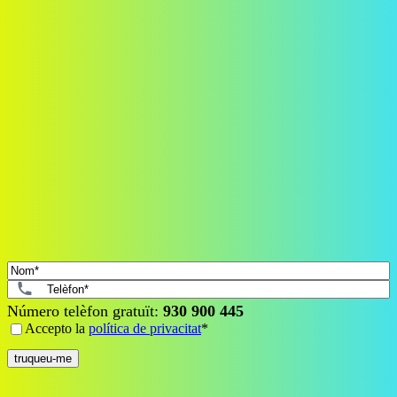
Màxima cobertura perquè ningú et pari, siguis on siguis.
+40.000
+ de 40.000 clients satisfets
Tancar
Deixa'ns el teu número
Nom
*
Telèfon
*
Número telèfon gratuït:
930 900 445
Consent
*
Accepto la
política de privacitat
*
Tancar