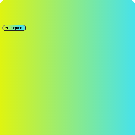
et truquem
ca
Català
Castellano