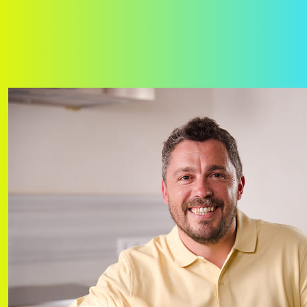
Llar Connectada
Llar Connectada
Escull el teu Pla de Llum i Pla de Fibra & Mòbil per unir-los en un
pack d'estalvi per casa teva
1
El teu Pack de Fibra & Mòbil
2
El teu Pla de Llum