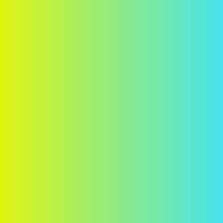
El pla perfecte per a casa teva
El teu benestar és el que ens ocupa
1
Pla
2
Dades personals
3
Instal·lació
4
Pagament
Plans Energia
Llum
Plans Fibra & Mòbil
Fibra & Mòbil